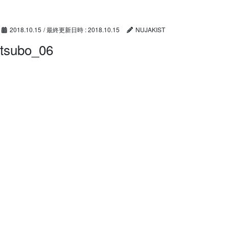
コ
ナ
ン
ビ
テ
ゲ
2018.10.15
/ 最終更新日時 :
2018.10.15
NUJAKIST
ン
ー
tsubo_06
ツ
シ
へ
ョ
ス
ン
キ
に
ッ
移
プ
動