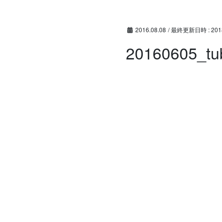
コ
ナ
ン
ビ
テ
ゲ
2016.08.08
/ 最終更新日時 :
201
ン
ー
20160605_tu
ツ
シ
へ
ョ
ス
ン
キ
に
ッ
移
プ
動