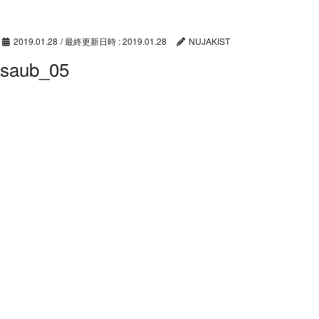
コ
ナ
ン
ビ
テ
ゲ
2019.01.28
/ 最終更新日時 :
2019.01.28
NUJAKIST
ン
ー
saub_05
ツ
シ
へ
ョ
ス
ン
キ
に
ッ
移
プ
動