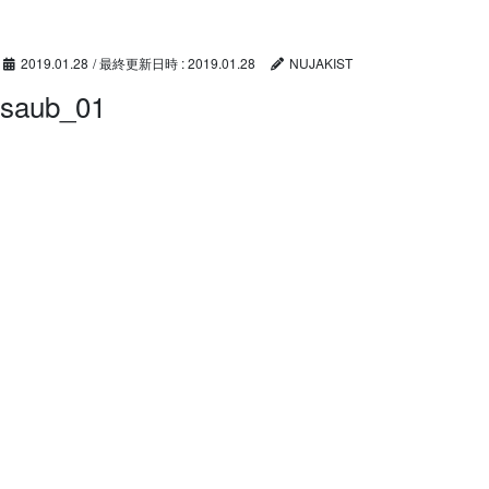
コ
ナ
ン
ビ
テ
ゲ
2019.01.28
/ 最終更新日時 :
2019.01.28
NUJAKIST
ン
ー
saub_01
ツ
シ
へ
ョ
ス
ン
キ
に
ッ
移
プ
動