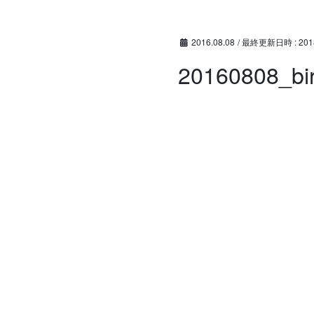
コ
ナ
ン
ビ
テ
ゲ
2016.08.08
/ 最終更新日時 :
201
ン
ー
20160808_bi
ツ
シ
へ
ョ
ス
ン
キ
に
ッ
移
プ
動