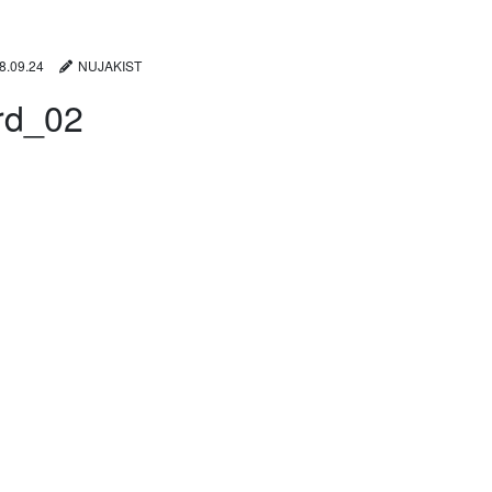
8.09.24
NUJAKIST
rd_02