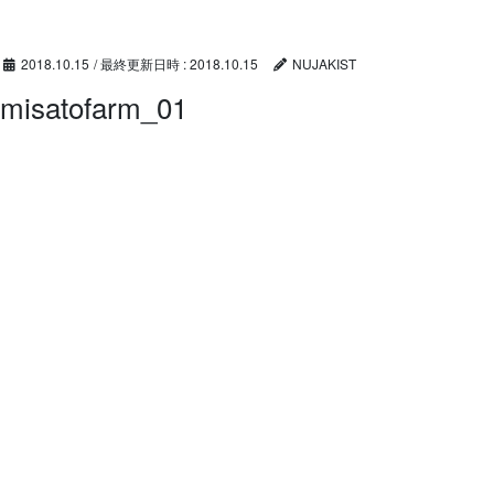
コ
ナ
ン
ビ
テ
ゲ
2018.10.15
/ 最終更新日時 :
2018.10.15
NUJAKIST
ン
ー
misatofarm_01
ツ
シ
へ
ョ
ス
ン
キ
に
ッ
移
プ
動