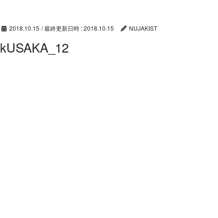
コ
ナ
ン
ビ
テ
ゲ
2018.10.15
/ 最終更新日時 :
2018.10.15
NUJAKIST
ン
ー
kUSAKA_12
ツ
シ
へ
ョ
ス
ン
キ
に
ッ
移
プ
動