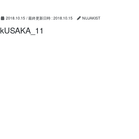
コ
ナ
ン
ビ
テ
ゲ
2018.10.15
/ 最終更新日時 :
2018.10.15
NUJAKIST
ン
ー
kUSAKA_11
ツ
シ
へ
ョ
ス
ン
キ
に
ッ
移
プ
動