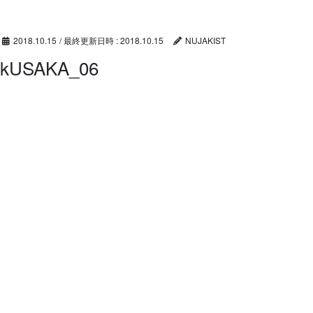
コ
ナ
ン
ビ
テ
ゲ
2018.10.15
/ 最終更新日時 :
2018.10.15
NUJAKIST
ン
ー
kUSAKA_06
ツ
シ
へ
ョ
ス
ン
キ
に
ッ
移
プ
動