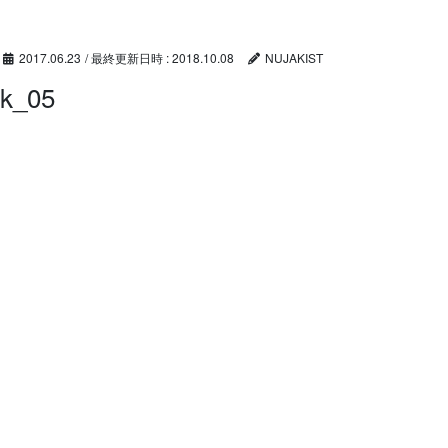
コ
ナ
ン
ビ
テ
ゲ
2017.06.23
/ 最終更新日時 :
2018.10.08
NUJAKIST
ン
ー
k_05
ツ
シ
へ
ョ
ス
ン
キ
に
ッ
移
プ
動