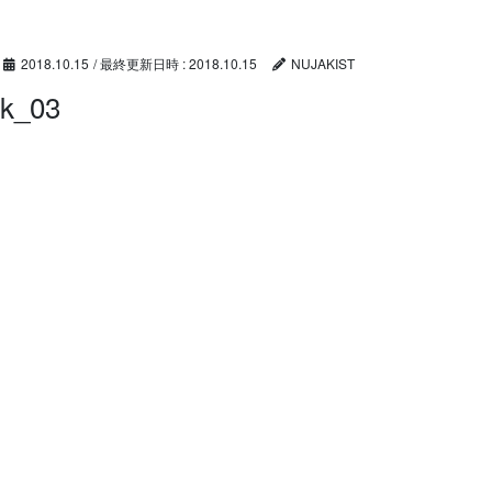
コ
ナ
ン
ビ
テ
ゲ
2018.10.15
/ 最終更新日時 :
2018.10.15
NUJAKIST
ン
ー
k_03
ツ
シ
へ
ョ
ス
ン
キ
に
ッ
移
プ
動