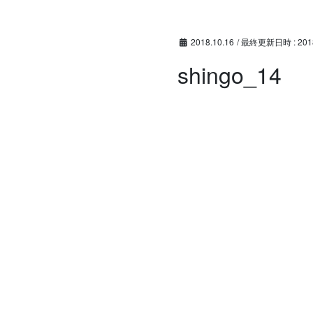
コ
ナ
ン
ビ
テ
ゲ
2018.10.16
/ 最終更新日時 :
201
ン
ー
shingo_14
ツ
シ
へ
ョ
ス
ン
キ
に
ッ
移
プ
動