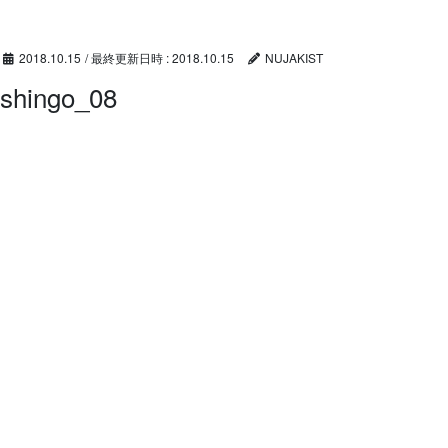
コ
ナ
ン
ビ
テ
ゲ
2018.10.15
/ 最終更新日時 :
2018.10.15
NUJAKIST
ン
ー
shingo_08
ツ
シ
へ
ョ
ス
ン
キ
に
ッ
移
プ
動