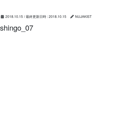
コ
ナ
ン
ビ
テ
ゲ
2018.10.15
/ 最終更新日時 :
2018.10.15
NUJAKIST
ン
ー
shingo_07
ツ
シ
へ
ョ
ス
ン
キ
に
ッ
移
プ
動