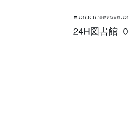
コ
ナ
ン
ビ
テ
ゲ
2018.10.18
/ 最終更新日時 :
201
ン
ー
24H図書館_0
ツ
シ
へ
ョ
ス
ン
キ
に
ッ
移
プ
動