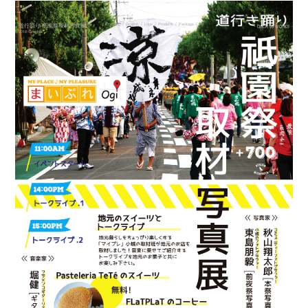
コ
ナ
ン
ビ
/
/
/
/
/
道行踊り 祇園祭取材写真展
Branding
Graphic
Logo
Products
Package
All
・back to works
テ
ゲ
2018 /
Graphic
ン
ー
ツ
シ
へ
ョ
ス
ン
キ
に
ッ
移
プ
動