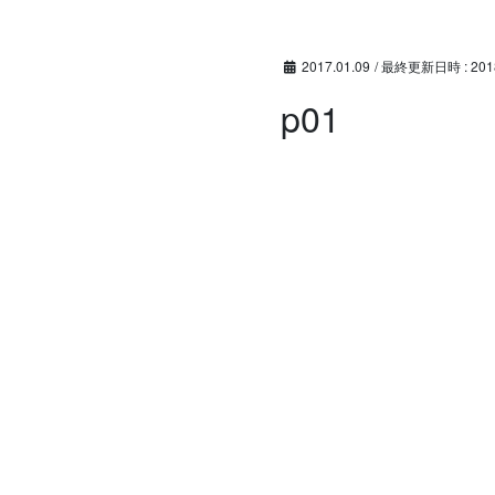
コ
ナ
ン
ビ
テ
ゲ
2017.01.09
/ 最終更新日時 :
201
ン
ー
p01
ツ
シ
へ
ョ
ス
ン
キ
に
ッ
移
プ
動