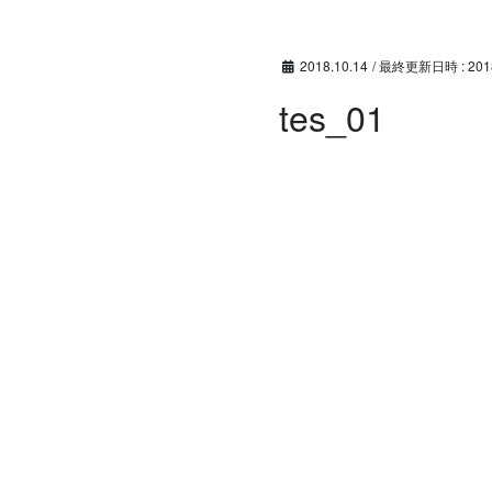
コ
ナ
ン
ビ
テ
ゲ
2018.10.14
/ 最終更新日時 :
201
ン
ー
tes_01
ツ
シ
へ
ョ
ス
ン
キ
に
ッ
移
プ
動