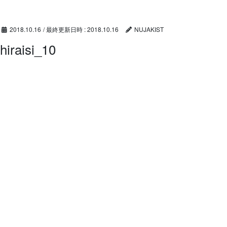
コ
ナ
ン
ビ
テ
ゲ
2018.10.16
/ 最終更新日時 :
2018.10.16
NUJAKIST
ン
ー
hiraisi_10
ツ
シ
へ
ョ
ス
ン
キ
に
ッ
移
プ
動