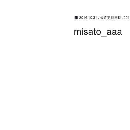
コ
ナ
ン
ビ
テ
ゲ
2016.10.31
/ 最終更新日時 :
201
ン
ー
misato_aaa
ツ
シ
へ
ョ
ス
ン
キ
に
ッ
移
プ
動