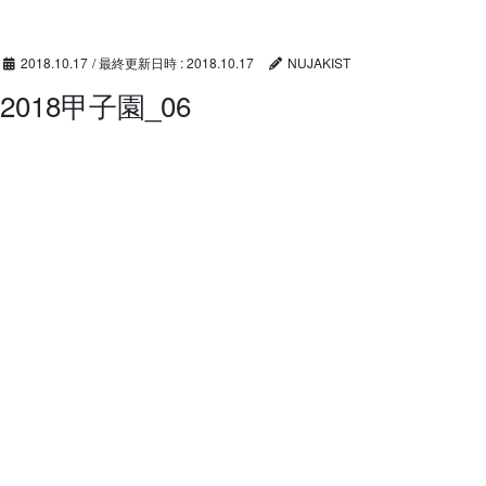
コ
ナ
ン
ビ
テ
ゲ
2018.10.17
/ 最終更新日時 :
2018.10.17
NUJAKIST
ン
ー
2018甲子園_06
ツ
シ
へ
ョ
ス
ン
キ
に
ッ
移
プ
動