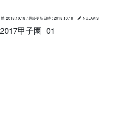
コ
ナ
ン
ビ
テ
ゲ
2018.10.18
/ 最終更新日時 :
2018.10.18
NUJAKIST
ン
ー
2017甲子園_01
ツ
シ
へ
ョ
ス
ン
キ
に
ッ
移
プ
動