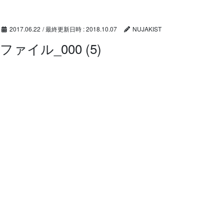
コ
ナ
ン
ビ
テ
ゲ
2017.06.22
/ 最終更新日時 :
2018.10.07
NUJAKIST
ン
ー
ファイル_000 (5)
ツ
シ
へ
ョ
ス
ン
キ
に
ッ
移
プ
動